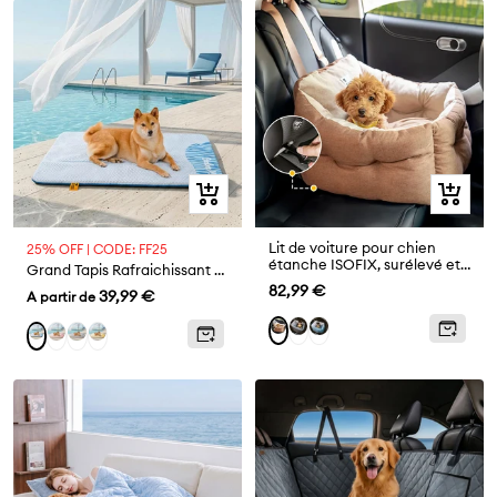
Aperçu
Aperçu
rapide
rapide
Lit de voiture pour chien
25% OFF | CODE: FF25
étanche ISOFIX, surélevé et
Grand Tapis Rafraichissant Chien Lavable Antidérapant pour Chiens d'Extérieur - Sieste Refroidissante
épaissi, avec système LATCH
Prix
82,99 €
Prix
39,99 €
A partir de
de
de
Gris
Bleu
Brun
Rose
Gris
Jaune
Bleu
vente
vente
-
-
-
-
Mat
Mat
Tapis
Mat