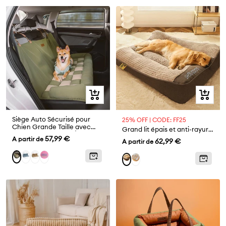
Aperçu
Aperçu
rapide
rapide
Siège Auto Sécurisé pour
25% OFF | CODE: FF25
Chien Grande Taille avec
Grand lit épais et anti-rayures pour chien avec protection de la colonne vertébrale
Repose-Tête - Style Échiquier
Prix
57,99 €
A partir de
Prix
62,99 €
A partir de
de
de
Bleu
Brun
Violet
Vert
Gris
Marron
vente
vente