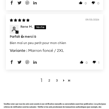
0
0
09/03/2026
Rene M.
Parfait 👍 merci à
Bien mai un peu petit pour mon chien
Marron foncé / 2XL
0
1
1
2
3