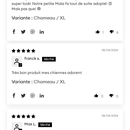
super look! Notre petite Maìa l’a tout de suite adopté! 😍
Mais pas que! 🙈
Chameau / XL
1
6
08/04/2026
franck s.
Très bon produit mes chiennes adorent
Chameau / XL
0
0
08/04/2026
Max L.