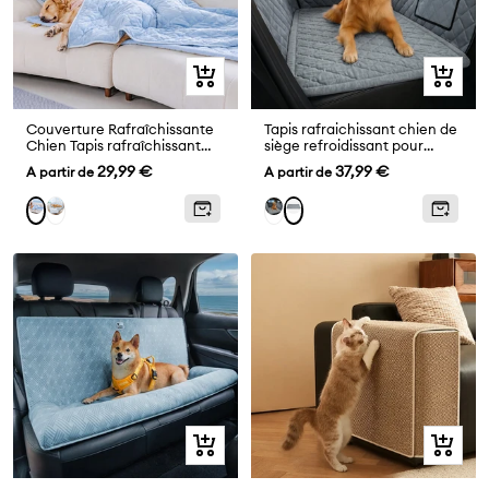
Aperçu
Aperçu
rapide
rapide
Couverture Rafraîchissante
Tapis rafraichissant chien de
Chien Tapis rafraîchissant
siège refroidissant pour
pour chien double face -
chiens - Chill Nest
Prix
Prix
29,99 €
37,99 €
A partir de
A partir de
Chill Nest
de
de
Gris
Housse
Bleu
Gris
vente
vente
de
siège
auto
+
Tapis
gris
Aperçu
Aperçu
rapide
rapide