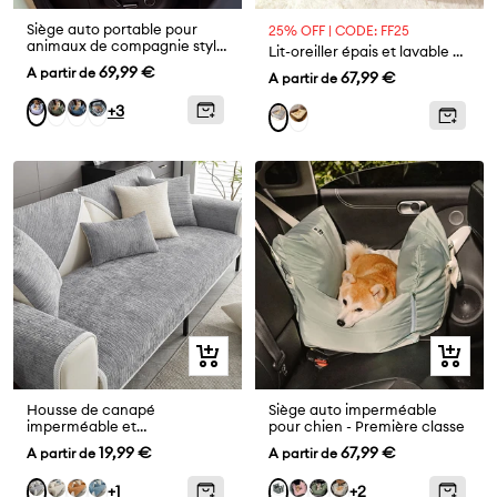
Siège auto portable pour
25% OFF | CODE: FF25
animaux de compagnie style
Lit-oreiller épais et lavable pour animaux convient pour toutes les saisons
traversin Siège auto pour
Prix
69,99 €
A partir de
Prix
67,99 €
A partir de
chien
de
de
Vert
Bleu
Écossais
Rayure
+3
Marron
Gris
vente
vente
Foncé
denim
bleue
Aperçu
Aperçu
rapide
rapide
Housse de canapé
Siège auto imperméable
imperméable et
pour chien - Première classe
antimicrobienne en tissu
Prix
Prix
19,99 €
67,99 €
A partir de
A partir de
chenille anti-rayures
de
de
Beige
Orange
Bleu
Rose
Vert
Vert
Gris
Gris
+1
+2