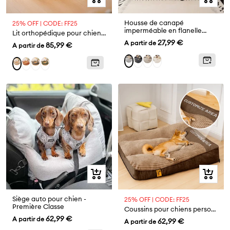
rapide
rapide
Housse de canapé
25% OFF | CODE: FF25
imperméable en flanelle
Lit orthopédique pour chien en velours diamant amovible en forme de donut avec coussin - DreamNest
douillette une pièce
Prix
27,99 €
A partir de
Prix
85,99 €
A partir de
protection antidérapante
de
de
Gris
Marron
Crème
Gris
Brun
Gris
Vert
Crème
vente
vente
foncé
clair
Aperçu
Aperçu
rapide
rapide
Siège auto pour chien -
25% OFF | CODE: FF25
Première Classe
Coussins pour chiens personnalisés, épais, grandes tailles, avec protection anti-rayures et protection du dos.
Prix
62,99 €
A partir de
Prix
62,99 €
A partir de