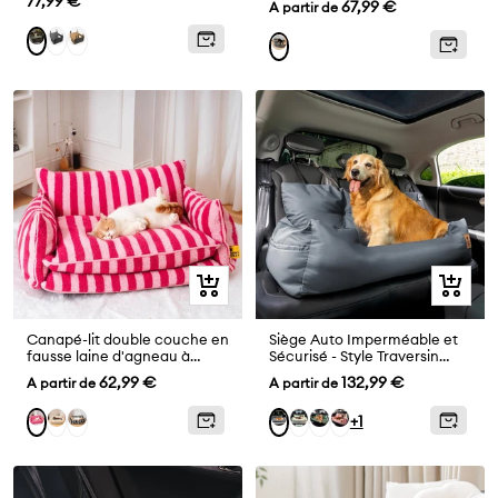
Prix
77,99 €
Prix
67,99 €
A partir de
de
de
Gris
Brun
Vert
vente
vente
Aperçu
Aperçu
rapide
rapide
Canapé-lit double couche en
Siège Auto Imperméable et
fausse laine d'agneau à
Sécurisé - Style Traversin
rayures pour chat tendance
pour Chiens Moyens et
Prix
Prix
62,99 €
132,99 €
A partir de
A partir de
Grands
de
de
Beige
Noir
Imperméable
Imperméable
Imperméable
Rose
Imperméable
+1
vente
vente
Pro-
Pro-
Pro-
Pro-
Vert
Vert
Rose
Gris
Clair
Olive
Anthracite