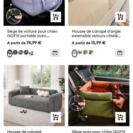
Aperçu
Aperçu
rapide
rapide
Siège de voiture pour chien
Housse de canapé d'angle
ISOFIX portable avec
extensible velours côtelé
système
anti-rayures housse de
Prix
Prix
74,99 €
15,99 €
A partir de
A partir de
canapé 3 places
de
de
Vert
Denim
Denim
Gris
Vert
Brun
Rayure
Crème
+2
vente
vente
foncé
Bleu
bleu
bleue
Clair
Aperçu
Aperçu
rapide
rapide
Housse de canapé
Siège auto pour chien ISOFIX