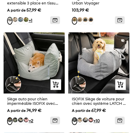
extensible 3 place en tissu
Urban Voyager
chevrons, pleine couverture,
Prix
Prix
57,99 €
103,99 €
A partir de
confortable et résistante aux
griffures.
de
de
Crème
Bleu
Vert
Gris
Bleu
Noir
Gris
Orange
+1
vente
vente
Abyssal
Vert
Aperçu
Aperçu
rapide
rapide
Siège auto pour chien
ISOFIX Siège de voiture pour
imperméable ISOFIX avec
chien avec système LATCH -
système - Première classe
Première classe
Prix
Prix
74,99 €
67,99 €
A partir de
A partir de
de
de
Vert
Vert
Rose
Kaki
Gris
Cœur
Gris
Gris
+2
+10
vente
vente
olive
clair
rose
charbon
Charbon