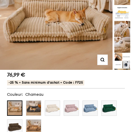
Zoom
Prix
76,99 €
de
-25 % • Sans minimum d'achat • Code : FF25
vente
Couleur:
Chameau
Chameau
Gris
blanc
Rose
Bleu
Vert
foncé
foncé
Marron
Brun
foncé