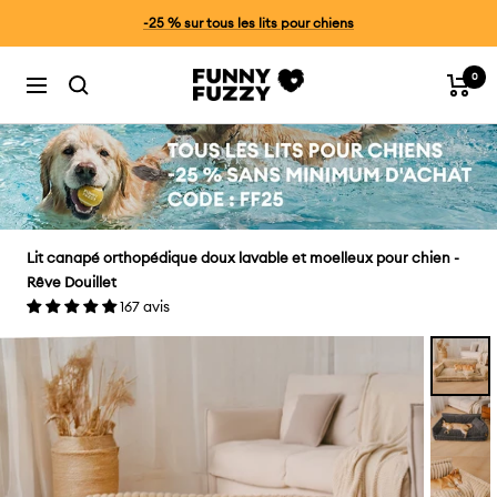
Passer
-20% sur tout, CODE: FF20
au
contenu
0
FunnyFuzzyFR
Panier
Navigation
Lit canapé orthopédique doux lavable et moelleux pour chien -
Rêve Douillet
167 avis