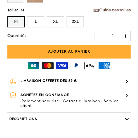
Taille:
M
Guide des tailles
M
L
XL
2XL
Quantité:
Réduire
Augme
la
la
AJOUTER AU PANIER
quantité
quanti
LIVRAISON OFFERTE DÈS 59 €
ACHETEZ EN CONFIANCE
·Paiement sécurisé · Garantie livraison · Service
client
DESCRIPTIONS