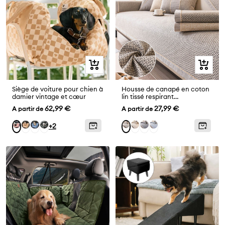
Aperçu
Aperçu
rapide
rapide
Siège de voiture pour chien à
Housse de canapé en coton
damier vintage et cœur
lin tissé respirant
antidérapant
Prix
Prix
62,99 €
27,99 €
A partir de
A partir de
de
de
Cœur
Cœur
Gris
Crème
Drak
Bleu
Cœur
Gris
+2
vente
vente
Marron
Bleu
Anthracite
Gray
Rose
clair