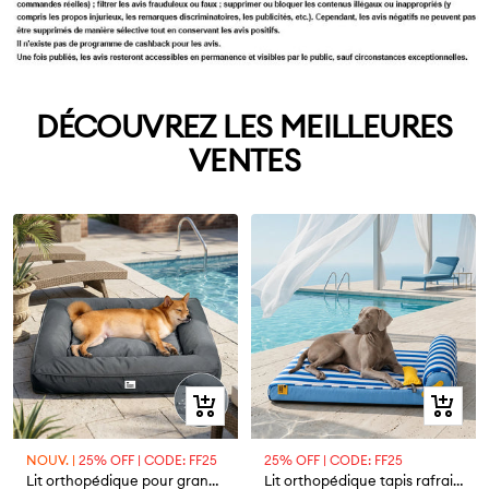
DÉCOUVREZ LES MEILLEURES
VENTES
Aperçu
Aperçu
rapide
rapide
NOUV. |
25% OFF | CODE: FF25
25% OFF | CODE: FF25
Lit orthopédique pour grand chien imperméable et soutien
Lit orthopédique tapis rafraichissant grands chien - Chill Nest