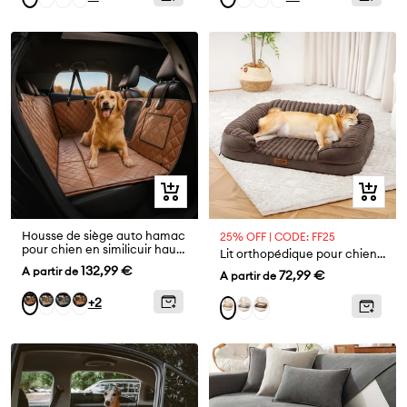
vente
vente
Olive
Clair
Anthracite
Aperçu
Aperçu
rapide
rapide
Housse de siège auto hamac
25% OFF | CODE: FF25
pour chien en similicuir haut
Lit orthopédique pour chien en peluche moelleux lavable - ComfyPaws
de gamme déperlante-
Prix
132,99 €
A partir de
Prix
72,99 €
A partir de
RideProtector
de
de
Gris
Bleu
Couverture
Brun
+2
Gris
Brun
Kaki
vente
vente
taupe
Abysse
Cognac
Cognac
Brun
+
Tapis
Brun