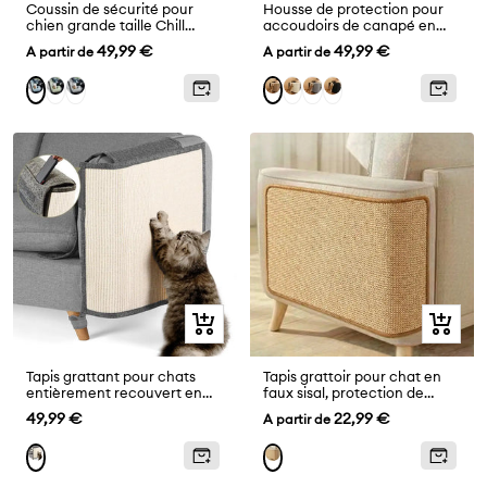
Coussin de sécurité pour
Housse de protection pour
chien grande taille Chill
accoudoirs de canapé en
Rover pour voyage frais en
faux sisal résistant aux
Prix
Prix
49,99 €
49,99 €
A partir de
A partir de
voiture
rayures, ajustable, pour
chats
de
de
Vert
Gris
Crème
Gris
Noir
Bleu
Chameau
vente
vente
Aperçu
Aperçu
rapide
rapide
Tapis grattant pour chats
Tapis grattoir pour chat en
entièrement recouvert en
faux sisal, protection de
faux sisal, protection des
canapé avec bande Velcro
Prix
Prix
49,99 €
22,99 €
A partir de
accoudoirs de canapé pour
chats.
de
de
vente
vente