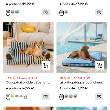
Prix
Prix
49,99 €
67,99 €
A partir de
A partir de
de
de
Bleu
Vert
Kaki
Gris
Bleu
vente
vente
foncé
Aperçu
Aperçu
rapide
rapide
25% OFF | CODE: FF25
25% OFF | CODE: FF25
Canapé-lit pliable déperlant pour chien à rayures tendance - Sunny Siesta
Lit orthopédique pour chien rectangulaire extra large, lavable et refroidissant - Extérieur
Prix
Prix
67,99 €
57,99 €
A partir de
A partir de
de
de
Jaune
Vert
Kaki
Rose
Gris
Jaune
Bleu
Bleu
+1
vente
vente