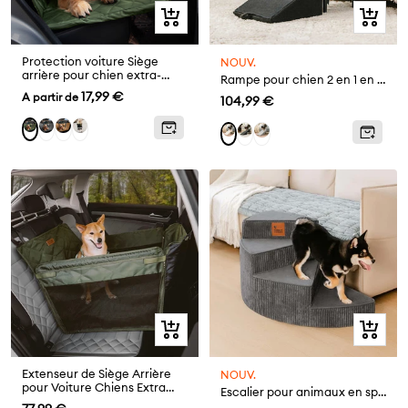
Aperçu
Aperçu
rapide
rapide
Protection voiture Siège
NOUV.
arrière pour chien extra-
Rampe pour chien 2 en 1 en bois convertible avec marchepied pour la maison
large - Idéal pour le voyage
Prix
17,99 €
A partir de
Prix
104,99 €
et le camping
de
de
Gris
Marron
FunnyFuzzy
Vert
Noir
Gris
Crème
vente
vente
Sac
Aperçu
Aperçu
rapide
rapide
Extenseur de Siège Arrière
NOUV.
pour Voiture Chiens Extra
Escalier pour animaux en spirale amovible en velours côtelé confortable et amical pour les articulations - CreamyStep
Stable Imperméable