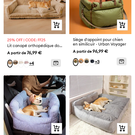
Aperçu
Aperçu
rapide
rapide
Siège d'appoint pour chien
25% OFF | CODE: FF25
en similicuir - Urban Voyager
Lit canapé orthopédique doux lavable et moelleux pour chien - Rêve Douillet
Prix
96,99 €
A partir de
Prix
76,99 €
A partir de
de
de
Gris
Bleu
Noir
Orange
+3
Gris
blanc
Rose
Chameau
+4
vente
vente
Abysse
Vert
foncé
Aperçu
Aperçu
rapide
rapide